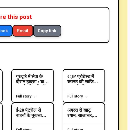
re this post
book
Email
Copy link
गुरुद्वारे में सेवा के
CJP प्रोटेस्ट में
CRIME
CRIME
दौरान हादसा : घास
ब्लास्ट की साजिश
काटने की मशीन में
रच रही थी ISI :
उतरा करंट, ग्रंथी
जंतर-मंतर पर
मनजिंदर सिंह की
पेट्रोल बम लेकर
Full story →
Full story →
मौत
आए थे, पंजाब पुलिस
ने 9 आरोपी पकड़े
ई-20 पेट्रोल से
अगस्त से खाटू
POLITICS
POLITICS
वाहनों के नुकसान
श्याम, सालासर,
का मुद्दा पंजाब
वृंदावन और
विधानसभा में गूंजा
ऋषिकेश के लिए
Full story →
Full story →