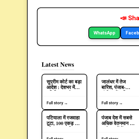
📣 Sha
WhatsApp
Face
Latest News
सुप्रीम कोर्ट का बड़ा
जालंधर में तेज
EDUCATION
आदेश : देशभर में
बारिश, पंजाब-
"डिजिटल अरेस्ट"
चंडीगढ़ में 2 दिन
साइबर धोखाधड़ी पर
अलर्ट : तापमान में
एक समान SOP
आई गिरावट;
Full story →
Full story →
लागू करने के निर्देश
पटियाला में सबसे
ज्यादा 143 मिमी
पटियाला में रजवाहा
पंजाब देश में सबसे
CRIME
POLITICS
बरसात
टूटा, 100 एकड़ धान
अधिक वेतनमान देने
की फसल डूबी :
वाले राज्यों में
पानी रोकने का
शामिल, कई श्रेणियों
Full story →
Full story →