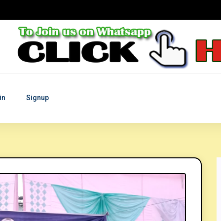
in
Signup