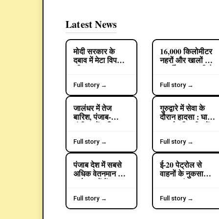
Latest News
मोदी सरकार के
16,000 किलोमीटर
POLITICS
POLITICS
दबाव में मेटा विपक्ष
नहरों और खालों का
की आवाज दबा रहा
पुनर्जीवन कर रही है
है: अरविंद
पंजाब सरकार, कई
केजरीवाल का
इलाकों में 5 मीटर
Full story →
Full story →
आरोप
तक बढ़ा भूजल
स्तर: हरपाल सिंह
जालंधर में तेज
गुरुद्वारे में सेवा के
CRIME
चीमा
बारिश, पंजाब-
दौरान हादसा : घास
चंडीगढ़ में 2 दिन
काटने की मशीन में
अलर्ट : तापमान में
उतरा करंट, ग्रंथी
आई गिरावट;
मनजिंदर सिंह की
Full story →
Full story →
पटियाला में सबसे
मौत
ज्यादा 143 मिमी
पंजाब देश में सबसे
ई-20 पेट्रोल से
POLITICS
POLITICS
बरसात
अधिक वेतनमान देने
वाहनों के नुकसान
वाले राज्यों में
का मुद्दा पंजाब
शामिल, कई श्रेणियों
विधानसभा में गूंजा
में केंद्र से भी आगे:
Full story →
Full story →
हरपाल सिंह चीमा