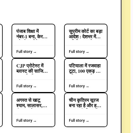
पंजाब शिक्षा में
सुप्रीम कोर्ट का बड़ा
POLITICS
EDUCATION
नंबर-1 बना, केरल
आदेश : देशभर में
को छोड़ा पीछे:
"डिजिटल अरेस्ट"
हरजोत बैंस
साइबर धोखाधड़ी पर
एक समान SOP
Full story →
Full story →
लागू करने के निर्देश
CJP प्रोटेस्ट में
पटियाला में रजवाहा
CRIME
CRIME
ब्लास्ट की साजिश
टूटा, 100 एकड़ धान
रच रही थी ISI :
की फसल डूबी :
जंतर-मंतर पर
पानी रोकने का
पेट्रोल बम लेकर
प्रयास नाकाम;
Full story →
Full story →
आए थे, पंजाब पुलिस
किसान बोले-नहरी
ने 9 आरोपी पकड़े
विभाग की लापरवाही
अगस्त से खाटू
चीन कृत्रिम सूरज
POLITICS
POLITICS
से फसल खराब
श्याम, सालासर,
बना रहा है और हमारे
वृंदावन और
प्रधानमंत्री बच्चों
ऋषिकेश के लिए
पर एफआईआर
मुफ्त तीर्थ यात्रा:
करवाने में व्यस्त हैं:
Full story →
Full story →
मुख्यमंत्री भगवंत
केजरीवाल
सिंह मान